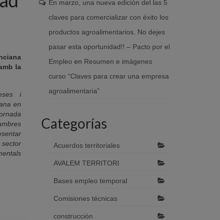
En marzo, una nueva edición del las 5
claves para comercializar con éxito los
productos agroalimentarios. No dejes
pasar esta oportunidad!! – Pacto por el
nciana
Empleo
en
Resumen e imágenes
 amb la
curso “Claves para crear una empresa
agroalimentaria”
eses i
iana en
ornada
Categorías
Cambres
sentar
 sector
Acuerdos territoriales
mentals
AVALEM TERRITORI
Bases empleo temporal
Comisiones técnicas
construcción