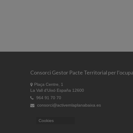
Consorci Gestor Pacte Territorial per l’ocupa
Plaça Centre, 1
La Vall d'Uixó España 12600
964 91 70 70
consorci@activemlaplanabaixa.es
Cookies