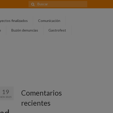
Buscar
por:
yectos finalizados
Comunicación
o
Buzón denuncias
Gastrofest
19
Comentarios
NOV 2025
recientes
ad​