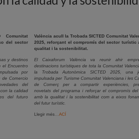
D Comunitat
València acull la Trobada SICTED Comunitat Vale
so del sector
2025, reforçant el compromís del sector turístic
qualitat i la sostenibilitat.
as y destinos
El Caixaforum València va reunir ahir empr
n el Encuentro
destinacions turístiques de tota la Comunitat Valenc
mpulsada por
la Trobada Autonòmica SICTED 2025, una j
s de Comercio
impulsada per Turisme Comunitat Valenciana i les 
novedades del
de Comerç per a compartir experiències, pre
con la calidad
novetats del programa i reforçar el compromís del
es del futuro
amb la qualitat i la sostenibilitat com a eixos fona
del futur turístic.
Llegir més…
ACÍ