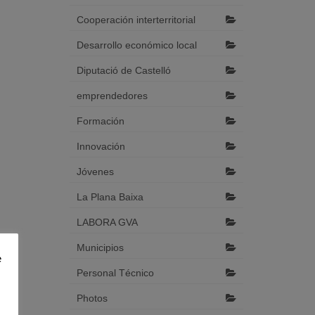
Cooperación interterritorial
Desarrollo económico local
Diputació de Castelló
emprendedores
Formación
Innovación
Jóvenes
La Plana Baixa
LABORA GVA
Municipios
e
Personal Técnico
Photos