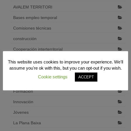
AVALEM TERRITORI
Bases empleo temporal
Comisiones técnicas
construcción
Cooperación interterritorial
Desarrollo económico local
This website uses cookies to improve your experience. We'll
assume you're ok with this, but you can opt-out if you wish.
Diputació de Castelló
Cookie settings
ACCEPT
emprendedores
Formación
Innovación
Jóvenes
La Plana Baixa