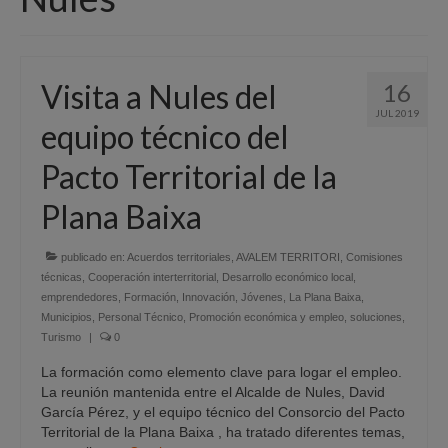
Quiénes Somos
Programación
Visita a Nules del
16
Proyectos finalizados
JUL 2019
equipo técnico del
Comunicación
Pacto Territorial de la
Sede Electrónica
Plana Baixa
Portal de empleo
Empleo Público
publicado en:
Acuerdos territoriales
,
AVALEM TERRITORI
,
Comisiones
técnicas
,
Cooperación interterritorial
,
Desarrollo económico local
,
emprendedores
Buzón denuncias
,
Formación
,
Innovación
,
Jóvenes
,
La Plana Baixa
,
Municipios
,
Personal Técnico
,
Promoción económica y empleo
,
soluciones
,
Turismo
|
0
Gastrofest
La formación como elemento clave para logar el empleo.
Información empresas incendio
La reunión mantenida entre el Alcalde de Nules, David
García Pérez, y el equipo técnico del Consorcio del Pacto
Territorial de la Plana Baixa , ha tratado diferentes temas,