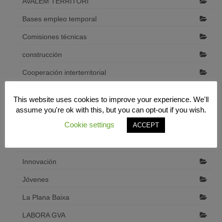
AVALEM TERRITORI
Bases empleo temporal
Comisiones técnicas
construcción
Cooperación interterritorial
Desarrollo económico local
This website uses cookies to improve your experience. We'll
Diputació de Castelló
assume you're ok with this, but you can opt-out if you wish.
Cookie settings
ACCEPT
emprendedores
Formación
Innovación
Jóvenes
La Plana Baixa
LABORA GVA