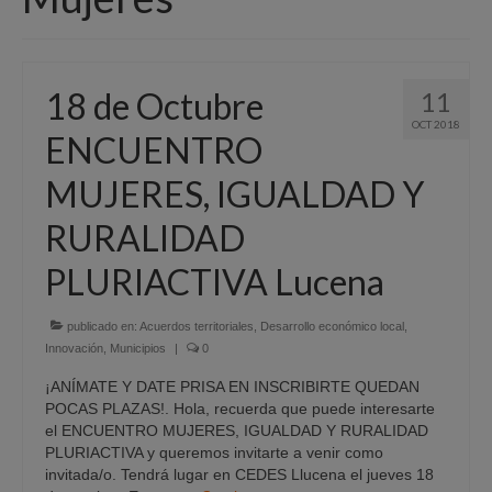
Quiénes Somos
Programación
18 de Octubre
11
Proyectos finalizados
OCT 2018
ENCUENTRO
Comunicación
MUJERES, IGUALDAD Y
Sede Electrónica
RURALIDAD
Portal de empleo
PLURIACTIVA Lucena
Empleo Público
Buzón denuncias
publicado en:
Acuerdos territoriales
,
Desarrollo económico local
,
Innovación
,
Municipios
|
0
Gastrofest
¡ANÍMATE Y DATE PRISA EN INSCRIBIRTE QUEDAN
POCAS PLAZAS!. Hola, recuerda que puede interesarte
Información empresas incendio
el ENCUENTRO MUJERES, IGUALDAD Y RURALIDAD
PLURIACTIVA y queremos invitarte a venir como
invitada/o. Tendrá lugar en CEDES Llucena el jueves 18