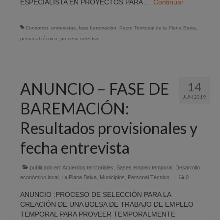
ESPECIALISTA EN PROYECTOS PARA …
Continuar
Consorcio
,
entrevistas
,
fase baremación
,
Pacto Territorial de la Plana Baixa
,
personal técnico
,
proceso selectivo
ANUNCIO – FASE DE
14
JUN 2019
BAREMACIÓN:
Resultados provisionales y
fecha entrevista
publicado en:
Acuerdos territoriales
,
Bases empleo temporal
,
Desarrollo
económico local
,
La Plana Baixa
,
Municipios
,
Personal Técnico
|
0
ANUNCIO :PROCESO DE SELECCIÓN PARA LA
CREACIÓN DE UNA BOLSA DE TRABAJO DE EMPLEO
TEMPORAL PARA PROVEER TEMPORALMENTE