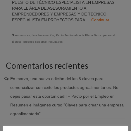
PUESTO DE TÉCNICO ESPECIALISTA EN EMPRESAS
PARA EL ÁREA DE ASESORAMIENTO A
EMPRENDEDORES Y EMPRESAS Y DE TÉCNICO
ESPECIALISTA EN PROYECTOS PARA …
Continuar
entrevistas
,
fase baremación
,
Pacto Territorial de la Plana Baixa
,
personal
técnico
,
proceso selectivo
,
resultados
Comentarios recientes
En marzo, una nueva edición del las 5 claves para
comercializar con éxito los productos agroalimentarios. No
dejes pasar esta oportunidad!! – Pacto por el Empleo
en
Resumen e imágenes curso “Claves para crear una empresa
agroalimentaria”