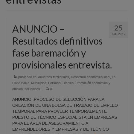
Quiénes Somos
Programación
ANUNCIO –
25
Proyectos finalizados
JUN 2019
Resultados definitivos
Comunicación
fase baremación y
Sede Electrónica
provisionales entrevista.
Portal de empleo
Empleo Público
publicado en:
Acuerdos territoriales
,
Desarrollo económico local
,
La
Plana Baixa
,
Municipios
,
Personal Técnico
,
Promoción económica y
empleo
Buzón denuncias
,
soluciones
|
0
ANUNCIO :PROCESO DE SELECCIÓN PARA LA
Gastrofest
CREACIÓN DE UNA BOLSA DE TRABAJO DE EMPLEO
TEMPORAL PARA PROVEER TEMPORALMENTE
Información empresas incendio
PUESTO DE TÉCNICO ESPECIALISTA EN EMPRESAS
PARA EL ÁREA DE ASESORAMIENTO A
EMPRENDEDORES Y EMPRESAS Y DE TÉCNICO