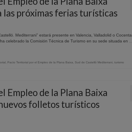
 el Empleo de la Plana Baixa
a las próximas ferias turísticas
astelló. Mediterrani” estará presente en Valencia, Valladolid o Cocenta
xa ha celebrado la Comisión Técnica de Turismo en su sede situada en 
orial
,
Pacto Territorial por el Empleo de la Plana Baixa
,
Sud de Castelló Mediterrani
,
turismo
 el Empleo de la Plana Baixa
nuevos folletos turísticos