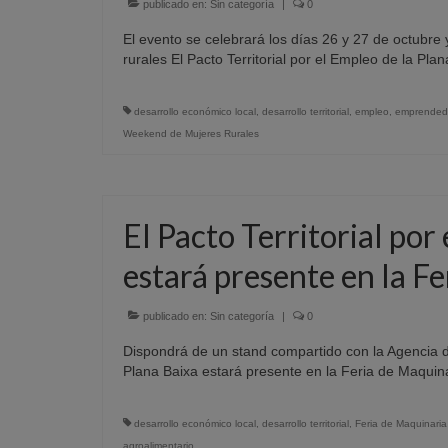
publicado en:
Sin categoría
|
0
El evento se celebrará los días 26 y 27 de octubre
rurales El Pacto Territorial por el Empleo de la Pl
desarrollo económico local
,
desarrollo territorial
,
empleo
,
emprended
Weekend de Mujeres Rurales
El Pacto Territorial por
estará presente en la Fe
publicado en:
Sin categoría
|
0
Dispondrá de un stand compartido con la Agencia de 
Plana Baixa estará presente en la Feria de Maquin
desarrollo económico local
,
desarrollo territorial
,
Feria de Maquinaria
agroalimentario