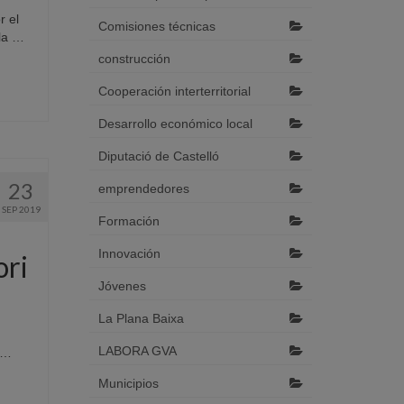
r el
Comisiones técnicas
 la …
construcción
Cooperación interterritorial
Desarrollo económico local
Diputació de Castelló
23
emprendedores
SEP 2019
Formación
Innovación
ori
Jóvenes
La Plana Baixa
LABORA GVA
n …
Municipios