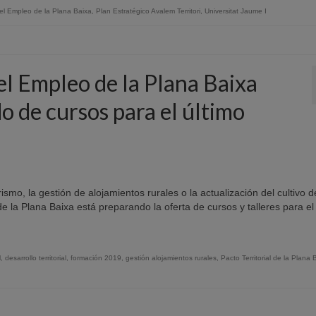
r el Empleo de la Plana Baixa
,
Plan Estratégico Avalem Territori
,
Universitat Jaume I
 el Empleo de la Plana Baixa
o de cursos para el último
mo, la gestión de alojamientos rurales o la actualización del cultivo d
 de la Plana Baixa está preparando la oferta de cursos y talleres para e
l
,
desarrollo territorial
,
formación 2019
,
gestión alojamientos rurales
,
Pacto Territorial de la Plana 