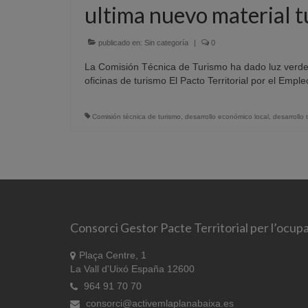
ultima nuevo material t
publicado en:
Sin categoría
|
0
La Comisión Técnica de Turismo ha dado luz verde a 
oficinas de turismo El Pacto Territorial por el Em
Comisión técnica de turismo
,
desarrollo económico local
,
desarrollo t
Consorci Gestor Pacte Territorial per l’ocupa
Plaça Centre, 1
La Vall d'Uixó España 12600
964 91 70 70
consorci@activemlaplanabaixa.es