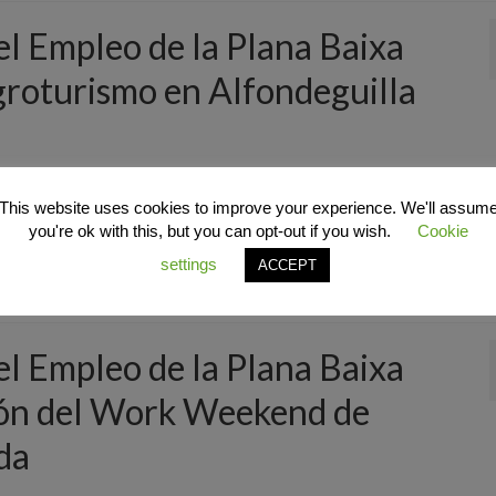
 el Empleo de la Plana Baixa
groturismo en Alfondeguilla
 las inscripciones se abrirán en las próximas semanas El Pacto Territor
de Agroturismo en la localidad de Alfondeguilla …
Continuar
This website uses cookies to improve your experience. We'll assum
you're ok with this, but you can opt-out if you wish.
Cookie
acto Territorial de la Plana Baixa
settings
ACCEPT
 el Empleo de la Plana Baixa
ción del Work Weekend de
da