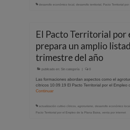
desarrollo económico local
,
desarrollo territorial
,
Pacto Territorial po
El Pacto Territorial por
prepara un amplio listad
trimestre del año
publicado en:
Sin categoría
|
0
Las formaciones abordan aspectos como el agroturis
cítricos 10.09.19 El Pacto Territorial por el Empleo
Continuar
actualización cultivo cítricos
,
agroturismo
,
desarrollo económico loca
Pacto Territorial por el Empleo de la Plana Baixa
,
venta por internet