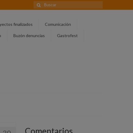
Buscar
por:
yectos finalizados
Comunicación
o
Buzón denuncias
Gastrofest
Comentarios
30