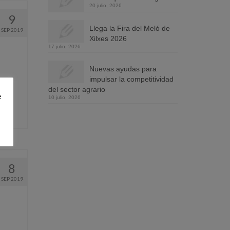
20 julio, 2026
9
Llega la Fira del Meló de
SEP 2019
Xilxes 2026
17 julio, 2026
Nuevas ayudas para
impulsar la competitividad
ial
del sector agrario
e
10 julio, 2026
8
SEP 2019