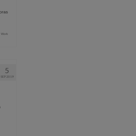
doras
,
Work
5
SEP 2019
a