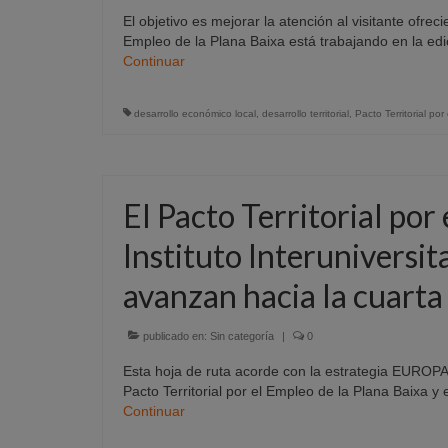
El objetivo es mejorar la atención al visitante ofrec
Empleo de la Plana Baixa está trabajando en la edic
Continuar
desarrollo económico local
,
desarrollo territorial
,
Pacto Territorial po
El Pacto Territorial por
Instituto Interuniversit
avanzan hacia la cuarta
publicado en:
Sin categoría
|
0
Esta hoja de ruta acorde con la estrategia EUROPA-2
Pacto Territorial por el Empleo de la Plana Baixa y e
Continuar