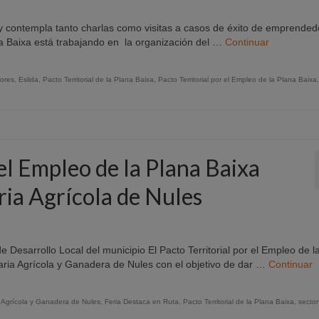
 y contempla tanto charlas como visitas a casos de éxito de emprende
ana Baixa está trabajando en la organización del …
Continuar
ores
,
Eslida
,
Pacto Territorial de la Plana Baixa
,
Pacto Territorial por el Empleo de la Plana Baixa
 el Empleo de la Plana Baixa
ria Agrícola de Nules
Desarrollo Local del municipio El Pacto Territorial por el Empleo de l
aria Agrícola y Ganadera de Nules con el objetivo de dar …
Continuar
 Agrícola y Ganadera de Nules
,
Feria Destaca en Ruta
,
Pacto Territorial de la Plana Baixa
,
sector