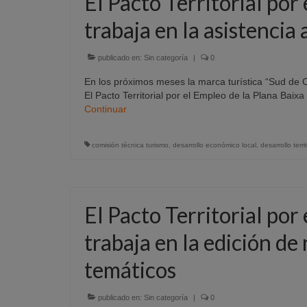
El Pacto Territorial por
trabaja en la asistencia 
publicado en:
Sin categoría
|
0
En los próximos meses la marca turística “Sud de C
El Pacto Territorial por el Empleo de la Plana Bai
Continuar
comisión técnica turismo
,
desarrollo económico local
,
desarrollo territ
El Pacto Territorial por
trabaja en la edición de 
temáticos
publicado en:
Sin categoría
|
0