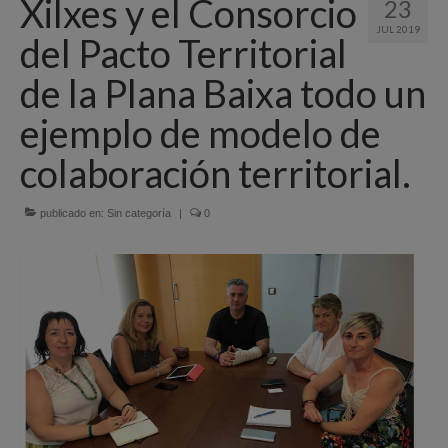
Xilxes y el Consorcio
23
Quiénes Somos
JUL 2019
del Pacto Territorial
Programación
de la Plana Baixa todo un
Proyectos finalizados
ejemplo de modelo de
Comunicación
colaboración territorial.
Sede Electrónica
publicado en:
Sin categoría
|
0
Portal de empleo
Empleo Público
Buzón denuncias
Gastrofest
Información empresas incendio