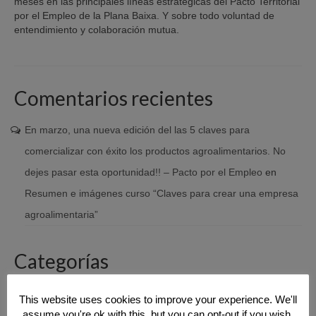
meses en las principales líneas estratégicas del Pacto Territorial
por el Empleo de la Plana Baixa. Y sobre todo voluntad de
entendimiento y colaboración mutua.
Comentarios recientes
En marzo, una nueva edición del las 5 claves para
comercializar con éxito los productos agroalimentarios. No
dejes pasar esta oportunidad!! – Pacto por el Empleo
en
Resumen e imágenes curso “Claves para crear una empresa
agroalimentaria”
Categorías
Acuerdos territoriales
This website uses cookies to improve your experience. We'll
assume you're ok with this, but you can opt-out if you wish.