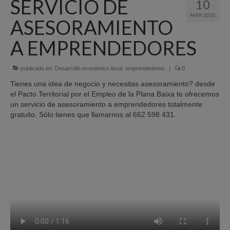
SERVICIO DE
10
Quiénes Somos
MAR 2020
ASESORAMIENTO
Programación
A EMPRENDEDORES
Proyectos finalizados
publicado en:
Comunicación
Desarrollo económico local
,
emprendedores
|
0
Tienes una idea de negocio y necesitas asesoramiento? desde
Sede Electrónica
el Pacto Territorial por el Empleo de la Plana Baixa te ofrecemos
un servicio de asesoramiento a emprendedores totalmente
Portal de empleo
gratuito. Sólo tienes que llamarnos al 662 598 431.
Empleo Público
Buzón denuncias
Gastrofest
Información empresas incendio