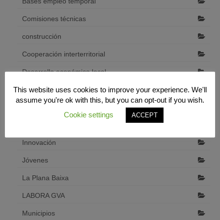
Bases empleo temporal
Comisiones técnicas
construcción
Cooperación interterritorial
Desarrollo económico local
This website uses cookies to improve your experience. We'll
Diputació de Castelló
assume you're ok with this, but you can opt-out if you wish.
emprendedores
Cookie settings
ACCEPT
Formación
Innovación
Jóvenes
La Plana Baixa
LABORA GVA
Municipios