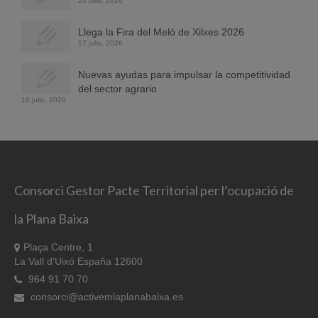
20 julio, 2026
Llega la Fira del Meló de Xilxes 2026
17 julio, 2026
Nuevas ayudas para impulsar la competitividad
del sector agrario
10 julio, 2026
Consorci Gestor Pacte Territorial per l’ocupació de
la Plana Baixa
Plaça Centre, 1
La Vall d'Uixó España 12600
964 91 70 70
consorci@activemlaplanabaixa.es