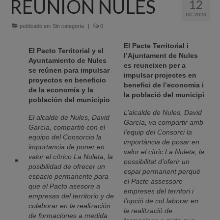
REUNIÓN NULES
12
Quiénes Somos
DIC 2023
Programación
publicado en:
Sin categoría
|
0
El Pacte Territorial i
Proyectos finalizados
El Pacto Territorial y el
l’Ajuntament de Nules
Ayuntamiento de Nules
es reuneixen per a
Comunicación
se reúnen para impulsar
impulsar projectes en
proyectos en beneficio
benefici de l’economia i
Sede Electrónica
de la economía y la
la població del municipi
población del municipio
Portal de empleo
L’alcalde de Nules, David
El alcalde de Nules, David
García, va compartir amb
Empleo Público
García, compartió con el
l’equip del Consorci la
equipo del Consorcio la
importància de posar en
Buzón denuncias
importancia de poner en
valor el cítric La Nuleta, la
valor el cítrico La Nuleta, la
possibilitat d’oferir un
posibilidad de ofrecer un
Gastrofest
espai permanent perquè
espacio permanente para
el Pacte assessore
que el Pacto asesore a
Información empresas incendio
empreses del territori i
empresas del territorio y de
l’opció de col·laborar en
colaborar en la realización
la realització de
de formaciones a medida