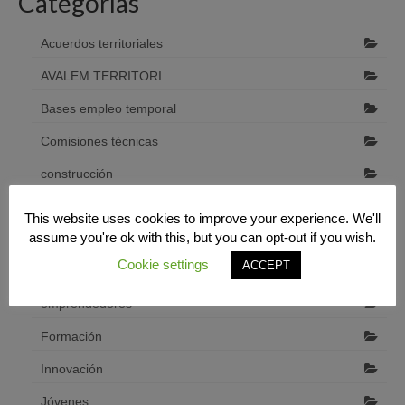
Categorías
Acuerdos territoriales
AVALEM TERRITORI
Bases empleo temporal
Comisiones técnicas
construcción
Cooperación interterritorial
This website uses cookies to improve your experience. We'll
assume you're ok with this, but you can opt-out if you wish.
Desarrollo económico local
Cookie settings
ACCEPT
Diputació de Castelló
emprendedores
Formación
Innovación
Jóvenes