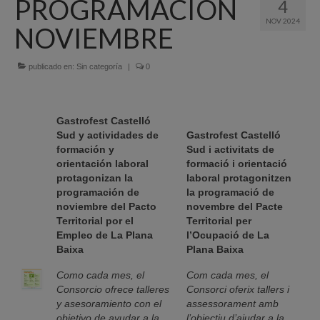
PROGRAMACIÓN
4
Quiénes Somos
NOV 2024
NOVIEMBRE
Programación
Proyectos finalizados
publicado en:
Sin categoría
|
0
Comunicación
Gastrofest Castelló
Sede Electrónica
Sud y actividades de
Gastrofest Castelló
formación y
Sud i activitats de
Portal de empleo
orientación laboral
formació i orientació
protagonizan la
laboral protagonitzen
Empleo Público
programación de
la programació de
noviembre del Pacto
novembre del Pacte
Buzón denuncias
Territorial por el
Territorial per
Empleo de La Plana
l’Ocupació de La
Gastrofest
Baixa
Plana Baixa
Información empresas incendio
Como cada mes, el
Com cada mes, el
Consorcio ofrece talleres
Consorci oferix tallers i
y asesoramiento con el
assessorament amb
objetivo de ayudar a la
l’objectiu d’ajudar a la