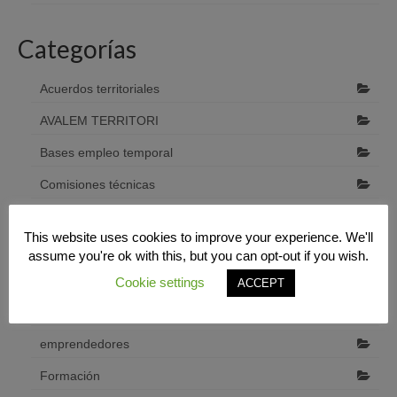
Categorías
Acuerdos territoriales
AVALEM TERRITORI
Bases empleo temporal
Comisiones técnicas
construcción
This website uses cookies to improve your experience. We'll
Cooperación interterritorial
assume you're ok with this, but you can opt-out if you wish.
Desarrollo económico local
Cookie settings
ACCEPT
Diputació de Castelló
emprendedores
Formación