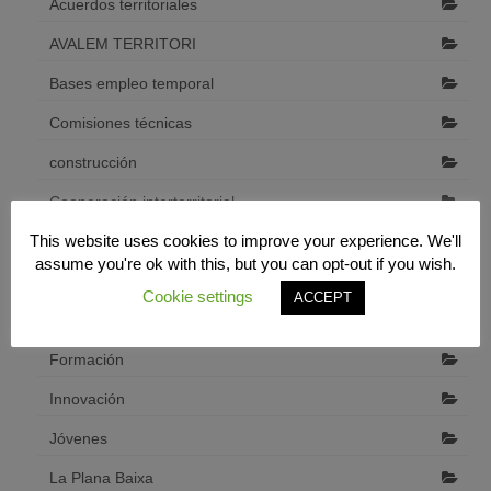
Acuerdos territoriales
AVALEM TERRITORI
Bases empleo temporal
Comisiones técnicas
construcción
Cooperación interterritorial
This website uses cookies to improve your experience. We'll
Desarrollo económico local
assume you're ok with this, but you can opt-out if you wish.
Diputació de Castelló
Cookie settings
ACCEPT
emprendedores
Formación
Innovación
Jóvenes
La Plana Baixa