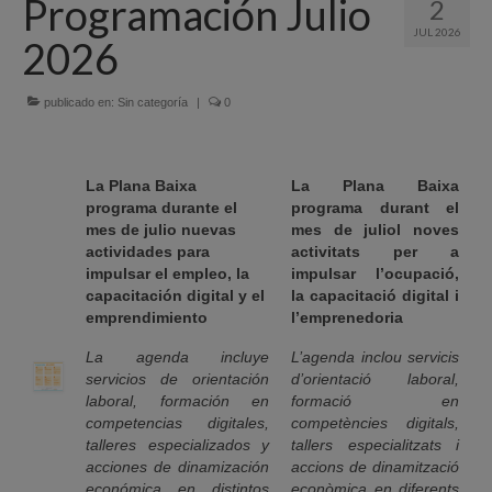
Programación Julio
2
Quiénes Somos
JUL 2026
2026
Programación
Proyectos finalizados
publicado en:
Sin categoría
|
0
Comunicación
La Plana Baixa
La Plana Baixa
Sede Electrónica
programa durante el
programa durant el
mes de julio nuevas
mes de juliol noves
Portal de empleo
actividades para
activitats per a
impulsar el empleo, la
impulsar l’ocupació,
Empleo Público
capacitación digital y el
la capacitació digital i
emprendimiento
l
’emprenedoria
Buzón denuncias
La agenda incluye
L’agenda inclou servicis
Gastrofest
servicios de orientación
d’orientació laboral,
laboral, formación en
formació en
Información empresas incendio
competencias digitales,
competències digitals,
talleres especializados y
tallers especialitzats i
acciones de dinamización
accions de dinamització
económica en distintos
econòmica en diferents