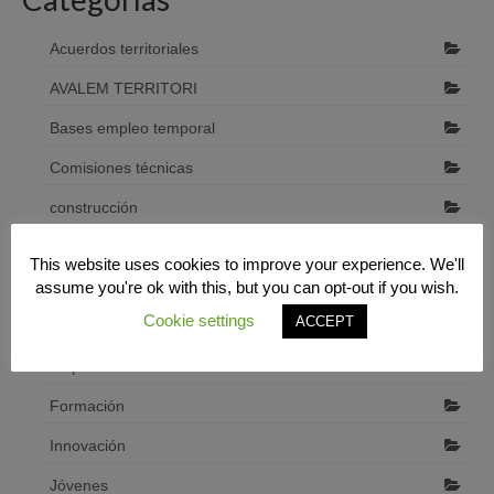
Acuerdos territoriales
AVALEM TERRITORI
Bases empleo temporal
Comisiones técnicas
construcción
Cooperación interterritorial
This website uses cookies to improve your experience. We'll
assume you're ok with this, but you can opt-out if you wish.
Desarrollo económico local
Cookie settings
ACCEPT
Diputació de Castelló
emprendedores
Formación
Innovación
Jóvenes