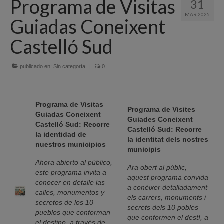
Programa de Visitas
31
Quiénes Somos
MAR 2025
Guiadas Coneixent
Programación
Castelló Sud
Proyectos finalizados
publicado en:
Comunicación
Sin categoría
|
0
Sede Electrónica
Programa de Visitas
Portal de empleo
Programa de Visites
Guiadas Coneixent
Guiades Coneixent
Castelló Sud: Recorre
Empleo Público
Castelló Sud: Recorre
la identidad de
la identitat dels nostres
nuestros municipios
Buzón denuncias
municipis
Ahora abierto al público,
Ara obert al públic,
Gastrofest
este programa invita a
aquest programa convida
conocer en detalle las
a conèixer detalladament
Información empresas incendio
calles, monumentos y
els carrers, monuments i
secretos de los 10
secrets dels 10 pobles
pueblos que conforman
que conformen el destí, a
el destino, a través de