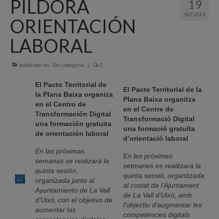
PÍLDORA
19
Quiénes Somos
SEP 2024
ORIENTACIÓN
Programación
LABORAL
Proyectos finalizados
publicado en:
Comunicación
Sin categoría
|
0
El Pacto Territorial de
Sede Electrónica
El Pacte Territorial de la
la Plana Baixa organiza
Plana Baixa organitza
en el Centro de
Portal de empleo
en el Centre de
Transformación Digital
Transformació Digital
una formación gratuita
Empleo Público
una formació gratuïta
de orientación laboral
d’orientació laboral
Buzón denuncias
En las próximas
En les pròximes
semanas se realizará la
setmanes es realitzarà la
Gastrofest
quinta sesión,
quinta sessió, organitzada
organizada junto al
al costat de l’Ajuntament
Información empresas incendio
Ayuntamiento de La Vall
de La Vall d’Uixó, amb
d’Uixó, con el objetivo de
l’objectiu d’augmentar les
aumentar las
competències digitals