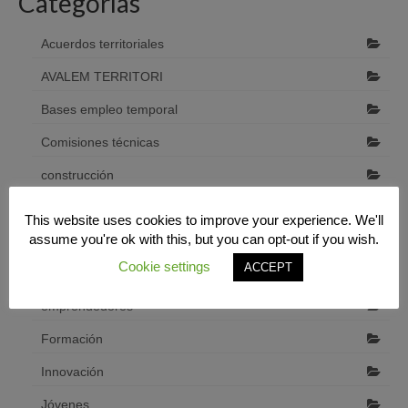
Categorías
Acuerdos territoriales
AVALEM TERRITORI
Bases empleo temporal
Comisiones técnicas
construcción
Cooperación interterritorial
This website uses cookies to improve your experience. We'll
assume you're ok with this, but you can opt-out if you wish.
Desarrollo económico local
Cookie settings
ACCEPT
Diputació de Castelló
emprendedores
Formación
Innovación
Jóvenes