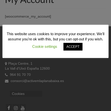
Quiénes Somos
Programación
[woocommerce_my_account]
Proyectos finalizados
Comunicación
This website uses cookies to improve your experience. We'll
assume you're ok with this, but you can opt-out if you wish.
Consorci Gestor Pacte Territorial per l’ocupació de
Sede Electrónica
Cookie settings
ACCEPT
la Plana Baixa
Portal de empleo
Plaça Centre, 1
Empleo Público
La Vall d'Uixó España 12600
Buzón denuncias
964 91 70 70
consorci@activemlaplanabaixa.es
Gastrofest
Cookies
Información empresas incendio