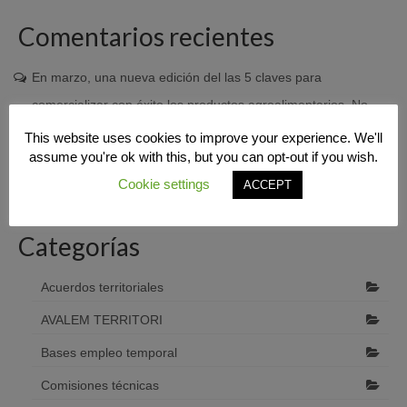
Comentarios recientes
En marzo, una nueva edición del las 5 claves para
comercializar con éxito los productos agroalimentarios. No
dejes pasar esta oportunidad!! – Pacto por el Empleo
en
This website uses cookies to improve your experience. We'll
assume you're ok with this, but you can opt-out if you wish.
Resumen e imágenes curso “Claves para crear una empresa
Cookie settings
ACCEPT
agroalimentaria”
Categorías
Acuerdos territoriales
AVALEM TERRITORI
Bases empleo temporal
Comisiones técnicas