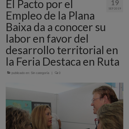
El Pacto por el
19
Quiénes Somos
SEP 2019
Empleo de la Plana
Programación
Baixa da a conocer su
Proyectos finalizados
labor en favor del
Comunicación
desarrollo territorial en
Sede Electrónica
la Feria Destaca en Ruta
Portal de empleo
publicado en:
Sin categoría
|
0
Empleo Público
Buzón denuncias
Gastrofest
Información empresas incendio