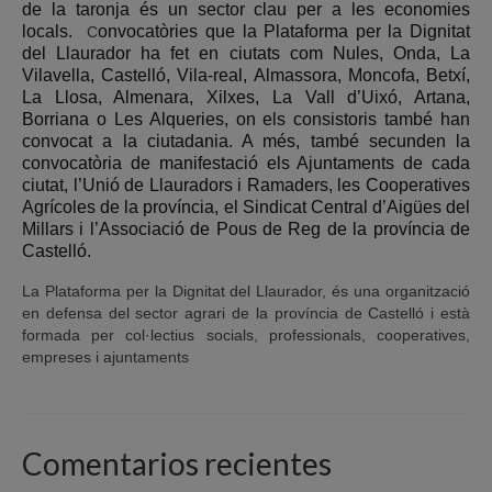
de la taronja és un sector clau per a les economies
locals.
onvocatòries que la Plataforma per la Dignitat
C
del Llaurador ha fet en ciutats com Nules, Onda, La
Vilavella, Castelló, Vila-real, Almassora, Moncofa, Betxí,
La Llosa, Almenara, Xilxes, La Vall d’Uixó, Artana,
B
o
rriana
o Les Alqueries, on els consistoris també han
convocat a la ciutadania. A més, també secunden la
convocatòria de manifestació els Ajuntaments de cada
ciutat, l’
Unió
de Llauradors i Ramaders, les Cooperatives
Agrícoles de la província, el Sindicat Central d’Aigües del
Millars i l’Associació de Pous de Reg de la província
de
Castelló.
La Plataforma per la Dignitat del Llaurador, és una organització
en defensa del sector agrari de la província de Castelló i està
formada per col·lectius socials, professionals, cooperatives,
empreses i ajuntaments
Comentarios recientes