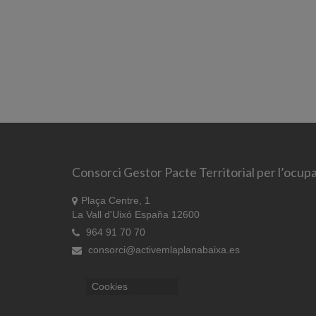
Consorci Gestor Pacte Territorial per l’ocupa
Plaça Centre, 1
La Vall d'Uixó España 12600
964 91 70 70
consorci@activemlaplanabaixa.es
Cookies