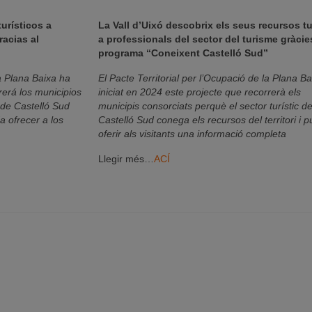
urísticos a
La Vall d’Uixó descobrix els seus recursos tu
racias al
a professionals del sector del turisme gràcie
programa “Coneixent Castelló Sud”
la Plana Baixa ha
El Pacte Territorial per l’Ocupació de la Plana B
rerá los municipios
iniciat en 2024 este projecte que recorrerà els
o de Castelló Sud
municipis consorciats perquè el sector turístic d
a ofrecer a los
Castelló Sud conega els recursos del territori i 
oferir als visitants una informació completa
Llegir més…
ACÍ