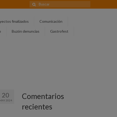
Buscar
por:
yectos finalizados
Comunicación
o
Buzón denuncias
Gastrofest
20
Comentarios
MAY 2024
recientes