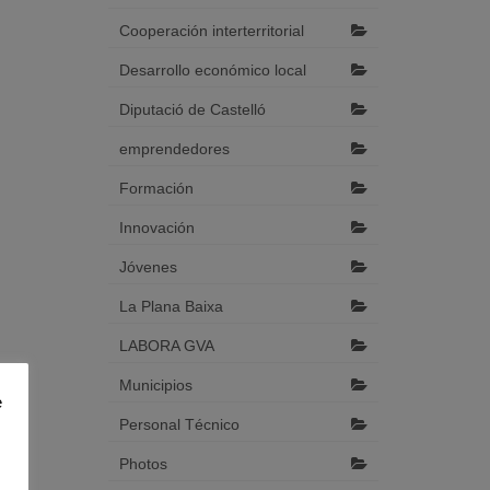
Cooperación interterritorial
Desarrollo económico local
Diputació de Castelló
emprendedores
Formación
Innovación
Jóvenes
La Plana Baixa
LABORA GVA
Municipios
e
Personal Técnico
Photos