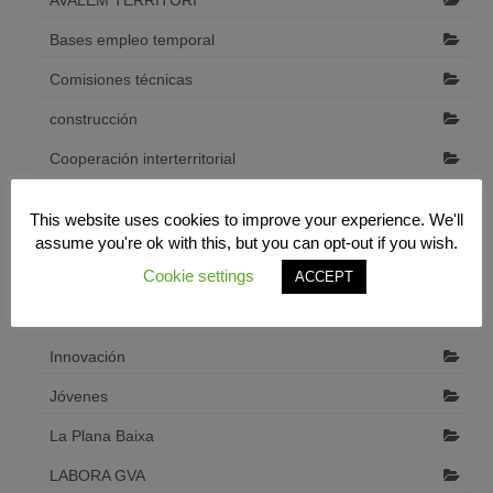
AVALEM TERRITORI
Bases empleo temporal
Comisiones técnicas
construcción
Cooperación interterritorial
Desarrollo económico local
This website uses cookies to improve your experience. We'll
Diputació de Castelló
assume you're ok with this, but you can opt-out if you wish.
Cookie settings
ACCEPT
emprendedores
Formación
Innovación
Jóvenes
La Plana Baixa
LABORA GVA