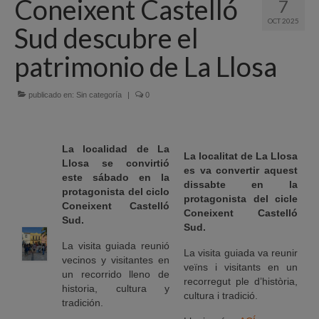
Coneixent Castelló
7
Quiénes Somos
OCT 2025
Sud descubre el
Programación
patrimonio de La Llosa​
Proyectos finalizados
publicado en:
Comunicación
Sin categoría
|
0
Sede Electrónica
La localidad de La
Portal de empleo
La localitat de La Llosa
Llosa se convirtió
es va convertir aquest
este sábado en la
Empleo Público
dissabte en la
protagonista del ciclo
protagonista del cicle
Coneixent Castelló
Buzón denuncias
Coneixent Castelló
Sud.
Sud.
Gastrofest
La visita guiada reunió
La visita guiada va reunir
vecinos y visitantes en
veïns i visitants en un
Información empresas incendio
un recorrido lleno de
recorregut ple d’història,
historia, cultura y
cultura i tradició.
tradición.