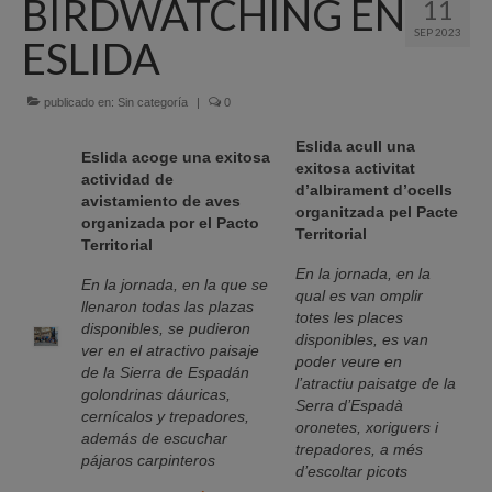
BIRDWATCHING EN
11
Quiénes Somos
SEP 2023
ESLIDA
Programación
Proyectos finalizados
publicado en:
Sin categoría
|
0
Eslida acull una
Comunicación
Eslida acoge una exitosa
exitosa activitat
actividad de
d’albirament d’ocells
Sede Electrónica
avistamiento de aves
organitzada pel Pacte
organizada por el Pacto
Territorial
Portal de empleo
Territorial
En la jornada, en la
Empleo Público
En la jornada, en la que se
qual es van omplir
llenaron todas las plazas
totes les places
Buzón denuncias
disponibles, se pudieron
disponibles, es van
ver en el atractivo paisaje
poder veure en
de la Sierra de Espadán
Gastrofest
l’atractiu paisatge de la
golondrinas dáuricas,
Serra d’Espadà
cernícalos y trepadores,
Información empresas incendio
oronetes, xoriguers i
además de escuchar
trepadores, a més
pájaros carpinteros
d’escoltar picots