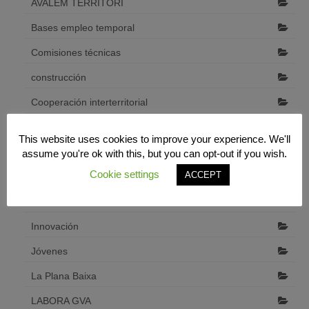
AVALEM TERRITORI
Bases empleo temporal
Comisiones técnicas
construcción
Cooperación interterritorial
Desarrollo económico local
This website uses cookies to improve your experience. We'll
Diputació de Castelló
assume you're ok with this, but you can opt-out if you wish.
Cookie settings
ACCEPT
emprendedores
Formación
Innovación
Jóvenes
La Plana Baixa
LABORA GVA