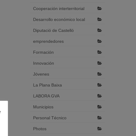
Cooperación interterritorial
Desarrollo económico local
Diputació de Castelló
emprendedores
Formación
Innovación
Jóvenes
La Plana Baixa
LABORA GVA
Municipios
e
Personal Técnico
Photos