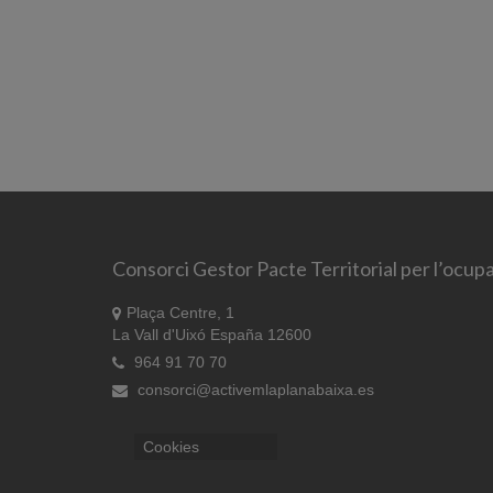
Consorci Gestor Pacte Territorial per l’ocupa
Plaça Centre, 1
La Vall d'Uixó España 12600
964 91 70 70
consorci@activemlaplanabaixa.es
Cookies