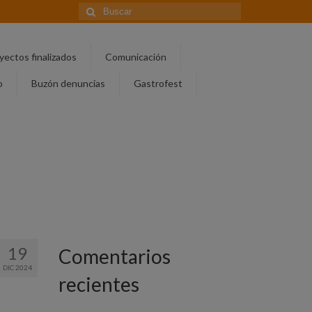
Buscar
por:
yectos finalizados
Comunicación
o
Buzón denuncias
Gastrofest
19
Comentarios
DIC 2024
recientes